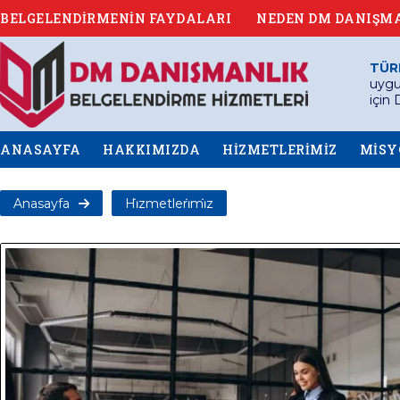
BELGELENDİRMENİN FAYDALARI
NEDEN DM DANIŞM
TÜR
uygu
için
ANASAYFA
HAKKIMIZDA
HİZMETLERİMİZ
MİS
Anasayfa
Hi̇zmetleri̇mi̇z