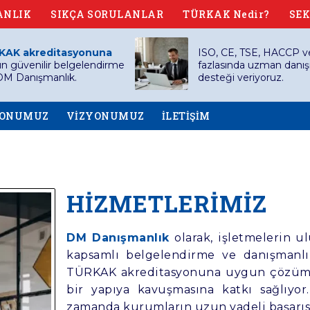
ANLIK
SIKÇA SORULANLAR
TÜRKAK Nedir?
SEK
KAK akreditasyonuna
ISO, CE, TSE, HACCP v
n güvenilir belgelendirme
fazlasında uzman danı
 DM Danışmanlık.
desteği veriyoruz.
YONUMUZ
VİZYONUMUZ
İLETİŞİM
HİZMETLERİMİZ
DM Danışmanlık
olarak, işletmelerin ul
kapsamlı belgelendirme ve danışmanlı
TÜRKAK akreditasyonuna uygun
çözümle
bir yapıya kavuşmasına katkı sağlıyo
zamanda kurumların uzun vadeli başarısı