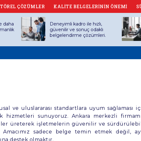
TÖREL ÇÖZÜMLER
KALİTE BELGELERİNİN ÖNEMİ
S
e daha
Deneyimli kadro ile hızlı,
şmanlık
güvenilir ve sonuç odaklı
belgelendirme çözümleri.
usal ve uluslararası standartlara uyum sağlaması iç
k hizmetleri sunuyoruz. Ankara merkezli firmamı
r üreterek işletmelerin güvenilir ve sürdürülebil
r. Amacımız sadece belge temin etmek değil, ay
na destek olmaktır.