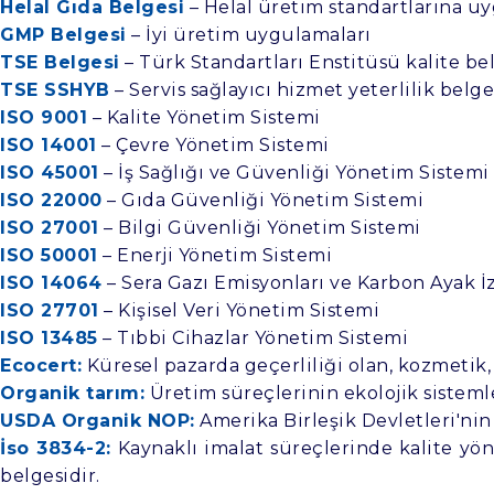
Helal Gıda Belgesi
– Helal üretim standartlarına u
GMP Belgesi
– İyi üretim uygulamaları
TSE Belgesi
– Türk Standartları Enstitüsü kalite be
TSE SSHYB
– Servis sağlayıcı hizmet yeterlilik belge
ISO 9001
– Kalite Yönetim Sistemi
ISO 14001
– Çevre Yönetim Sistemi
ISO 45001
– İş Sağlığı ve Güvenliği Yönetim Sistemi
ISO 22000
– Gıda Güvenliği Yönetim Sistemi
ISO 27001
– Bilgi Güvenliği Yönetim Sistemi
ISO 50001
– Enerji Yönetim Sistemi
ISO 14064
– Sera Gazı Emisyonları ve Karbon Ayak İz
ISO 27701
– Kişisel Veri Yönetim Sistemi
ISO 13485
– Tıbbi Cihazlar Yönetim Sistemi
Ecocert:
Küresel pazarda geçerliliği olan, kozmetik, 
Organik tarım:
Üretim süreçlerinin ekolojik sisteml
USDA Organik NOP:
Amerika Birleşik Devletleri'nin
İso 3834-2:
Kaynaklı imalat süreçlerinde kalite yön
belgesidir.