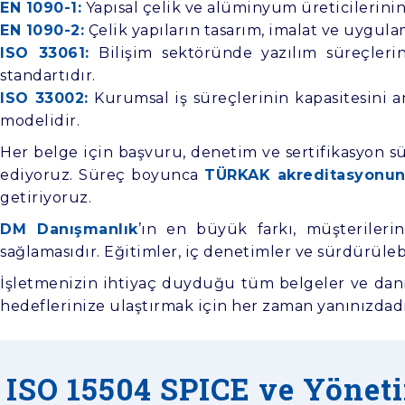
EN 1090-1:
Yapısal çelik ve alüminyum üreticilerinin 
EN 1090-2:
Çelik yapıların tasarım, imalat ve uygula
ISO 33061:
Bilişim sektöründe yazılım süreçlerini
standartıdır.
ISO 33002:
Kurumsal iş süreçlerinin kapasitesini a
modelidir.
Her belge için başvuru, denetim ve sertifikasyon sür
ediyoruz. Süreç boyunca
TÜRKAK akreditasyonun
getiriyoruz.
DM Danışmanlık
’ın en büyük farkı, müşteriler
sağlamasıdır. Eğitimler, iç denetimler ve sürdürüle
İşletmenizin ihtiyaç duyduğu tüm belgeler ve danı
hedeflerinize ulaştırmak için her zaman yanınızdadı
ISO 15504 SPICE ve Yöneti