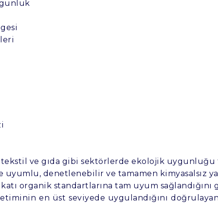
ygunluk
lgesi
leri
i
tekstil ve gıda gibi sektörlerde ekolojik uygunluğu te
e uyumlu, denetlenebilir ve tamamen kimyasalsız yap
 katı organik standartlarına tam uyum sağlandığını g
etiminin en üst seviyede uygulandığını doğrulayan, 