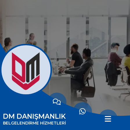
ANASAYFA
HAKKIMIZDA
HİZMETLERİMİZ
MİSYONUMUZ
VİZYONUMUZ
İLETİŞİM
DM DANIŞMANLIK
BELGELENDİRMENİN
BELGELENDİRME HİZMETLERİ
FAYDALARI