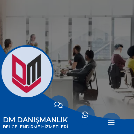
ANASAYFA
HAKKIMIZDA
HİZMETLERİMİZ
MİSYONUMUZ
VİZYONUMUZ
İLETİŞİM
DM DANIŞMANLIK
BELGELENDİRMENİN
BELGELENDİRME HİZMETLERİ
FAYDALARI