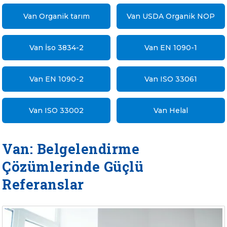
Van Organik tarım
Van USDA Organik NOP
Van İso 3834-2
Van EN 1090-1
Van EN 1090-2
Van ISO 33061
Van ISO 33002
Van Helal
Van: Belgelendirme
Çözümlerinde Güçlü
Referanslar