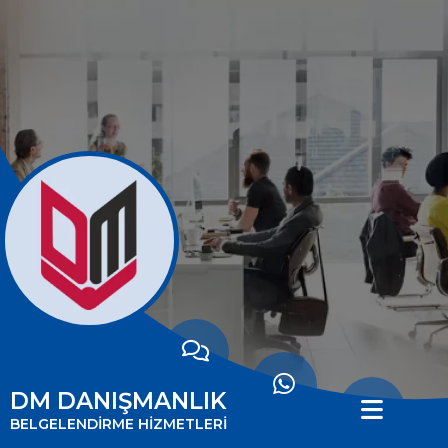
ANASAYFA
HAKKIMIZDA
HİZMETLERİMİZ
MİSYONUMUZ
VİZYONUMUZ
İLETİŞİM
DM DANIŞMANLIK
BELGELENDİRMENİN
BELGELENDİRME HİZMETLERİ
FAYDALARI